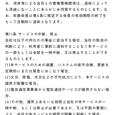
み、決済等による当社との債権債務関係は、退会によって
も消滅しないことにあらかじめ同意するものとします。な
お、年額会員は第4条に規定する会員の有効期間の終了を
もって自動的に退会となります。
第11条 サービスの中断、停止
当社は以下の何れかの事由に該当する場合、当社の独自の
判断により、利用者に事前に通知することなく本サービス
の一部もしくは全部を一時中断、又は停止することができ
るものとします。
(1)本サービスのための装置、システムの保守点検、更新を
定期的にまたは緊急におこなう場合。
(2)火災、停電、天災などの不可抗力により、本サービスの
提供が困難な場合。
(3)電気通信事業者から電気通信サービスが提供されない場
合。
(4)その他、運用上あるいは技術上当社が本サービスの一
時中断、もしくは停止が必要であるか、又は不測の事態に
より、当社が本サービスの提供が困難と判断した場合。