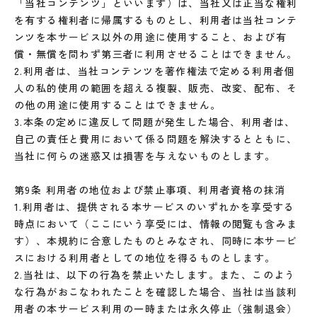
「当社コンテンツ」といいます）は、当社又は正当な権利
を有する権利者に帰属するものとし、利用者は当社コンテ
ンツを本サービス以外の用途に使用すること、および有
償・無償を問わず第三者に利用させることはできません。
2.利用者は、当社コンテンツを著作権法で定める利用者個
人の私的使用の範囲を超える複製、販売、改変、配布、そ
の他の用途に使用することはできません。
3.本条の定めに違反して問題が発生した場合、利用者は、
自己の責任と費用において係る問題を解決するとともに、
当社に何らの迷惑又は損害を与えないものとします。
第9条 利用者の地位および禁止事項、利用者資格の抹消
1.利用者は、提供される本サービスのいずれかを享受する
時点において（ここにいう享受には、情報の閲覧も含みま
す）、本規約に合意したものとみなされ、同時に本サービ
スにおける利用者としての地位を得るものとします。
2.当社は、以下の行為を禁止いたします。また、このよう
な行為がおこなわれたことを確認した場合、当社は当該利
用者の本サービス利用の一時または永久停止（強制退会）