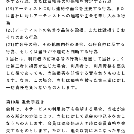
をする行為、または質権等の担保権を設定する行為
(19)アーティストに対し連絡や面会を強要する行為、また
は当社に対しアーティストへの連絡や面会を申し入れる行
為
(20)アーティストの名誉や品位を毀損、または毀損するお
それのある行為
(21)前各号の他、その他国内外の法令、公序良俗に反する
行為、もしくは当社が不適切と判断する行為
3.当社は、利用者の前項各号の行為に起因して当社もしく
は第三者に損害が生じた場合、利用者は、利用資格を喪失
した後であっても、当該損害を賠償する責を負うものとし
ます。なお、この場合、当社は損害を被った第三者に対し
一切責任を負わないものとします。
第10条 退会手続き
会員は、本サービスの利用終了を希望する場合、当社が定
める所定の方法により、当社に対して退会の申込みをおこ
なうものとします。会員は退会処理と同時に会員資格を喪
失するものとします。ただし、退会以前におこなった申込