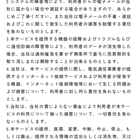
2.システムの障害等により、利用者からの電子メールが当
社に届かない場合や遅延する場合がありますので、あらか
じめご了承ください。また当社は電子メールの不着・遅延
およびこれに関して発生した利用者の損害を賠償する責任
を負わないものとします。
3.本サービスを提供する機器の故障およびトラブルならび
に通信回線の障害等により、利用者のデータが消失等した
場合、当社は通知催告を要せず無条件で直ちに売買契約を
取り消しまたは解除することが出来るものとします。
4.当社は、本サービスの提供に際し、電気通信事業者が提
供するインターネット接続サービスおよび利用者が保有す
る機器、インターネット接続環境等において生じる問題お
よび損害について、利用者に対し何ら責任を負わないもの
とします。
5.当社は、当社の責によらない事由により利用者が本サー
ビスの利用について被った損害について、一切責任を負わ
ないものとします。
6.本サービスの提供、遅滞、変更、中断、中止、停止、も
しくは廃止、提供される情報の流出もしくは消失等、又は